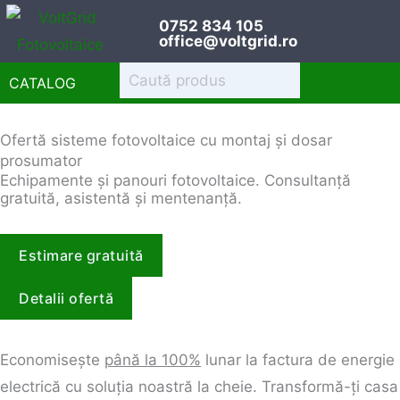
Sari
0752 834 105
la
office@voltgrid.ro
conținut
CATALOG
Ofertă sisteme fotovoltaice cu montaj și dosar
prosumator
Echipamente și panouri fotovoltaice. Consultanță
gratuită, asistentă și mentenanță.
Estimare gratuită
Detalii ofertă
Economisește
până la 100%
lunar la factura de energie
electrică cu soluția noastră la cheie. Transformă-ți casa