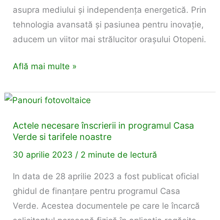
asupra mediului și independența energetică. Prin
tehnologia avansată și pasiunea pentru inovație,
aducem un viitor mai strălucitor orașului Otopeni.
Află mai multe »
Actele
necesare
Actele necesare înscrierii in programul Casa
înscrierii
Verde si tarifele noastre
in
30 aprilie 2023
/
2 minute de lectură
programul
Casa
In data de 28 aprilie 2023 a fost publicat oficial
Verde
ghidul de finanțare pentru programul Casa
si
Verde. Acestea documentele pe care le încarcă
tarifele