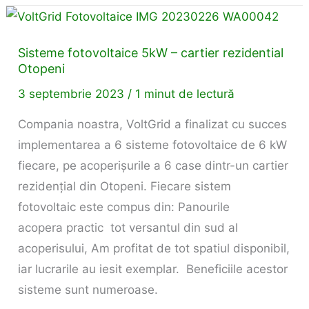
Sisteme
fotovoltaice
Sisteme fotovoltaice 5kW – cartier rezidential
5kW
Otopeni
–
3 septembrie 2023
/
1 minut de lectură
cartier
rezidential
Compania noastra, VoltGrid a finalizat cu succes
Otopeni
implementarea a 6 sisteme fotovoltaice de 6 kW
fiecare, pe acoperișurile a 6 case dintr-un cartier
rezidențial din Otopeni. Fiecare sistem
fotovoltaic este compus din: Panourile
acopera practic tot versantul din sud al
acoperisului, Am profitat de tot spatiul disponibil,
iar lucrarile au iesit exemplar. Beneficiile acestor
sisteme sunt numeroase.