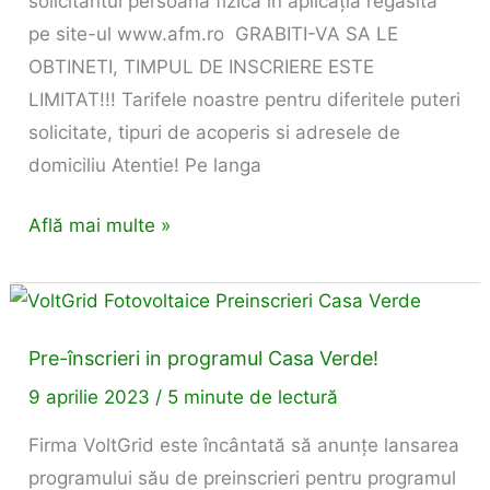
solicitantul persoană fizică în aplicația regăsita
noastre
pe site-ul www.afm.ro GRABITI-VA SA LE
OBTINETI, TIMPUL DE INSCRIERE ESTE
LIMITAT!!! Tarifele noastre pentru diferitele puteri
solicitate, tipuri de acoperis si adresele de
domiciliu Atentie! Pe langa
Află mai multe »
Pre-
înscrieri
Pre-înscrieri in programul Casa Verde!
in
programul
9 aprilie 2023
/
5 minute de lectură
Casa
Firma VoltGrid este încântată să anunțe lansarea
Verde!
programului său de preinscrieri pentru programul