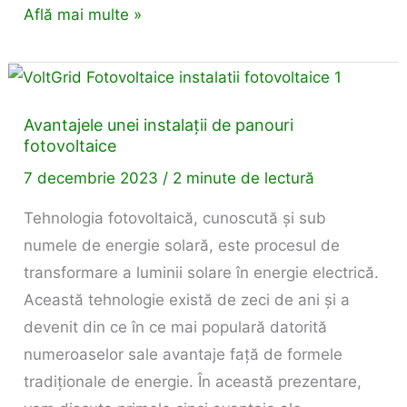
Află mai multe »
Avantajele
unei
Avantajele unei instalații de panouri
instalații
fotovoltaice
de
7 decembrie 2023
/
2 minute de lectură
panouri
fotovoltaice
Tehnologia fotovoltaică, cunoscută și sub
numele de energie solară, este procesul de
transformare a luminii solare în energie electrică.
Această tehnologie există de zeci de ani și a
devenit din ce în ce mai populară datorită
numeroaselor sale avantaje față de formele
tradiționale de energie. În această prezentare,