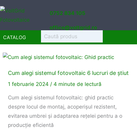
Sari
0752 834 105
la
conținut
office@voltgrid.ro
CATALOG
Cum
alegi
Cum alegi sistemul fotovoltaic 6 lucruri de știut
sistemul
fotovoltaic
1 februarie 2024
/
4 minute de lectură
6
Cum alegi sistemul fotovoltaic: ghid practic
lucruri
despre locul de montaj, acoperișul rezistent,
de
evitarea umbrei și adaptarea rețelei pentru a o
știut
producție eficientă