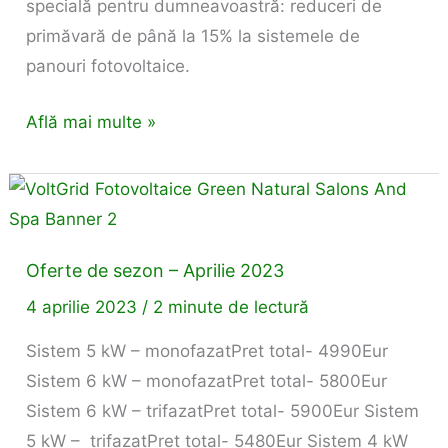
specială pentru dumneavoastră: reduceri de
primăvară de până la 15% la sistemele de
panouri fotovoltaice.
Află mai multe »
Oferte
de
sezon
Oferte de sezon – Aprilie 2023
–
4 aprilie 2023
/
2 minute de lectură
Aprilie
2023
Sistem 5 kW – monofazatPret total- 4990Eur
Sistem 6 kW – monofazatPret total- 5800Eur
Sistem 6 kW – trifazatPret total- 5900Eur Sistem
5 kW – trifazatPret total- 5480Eur Sistem 4 kW