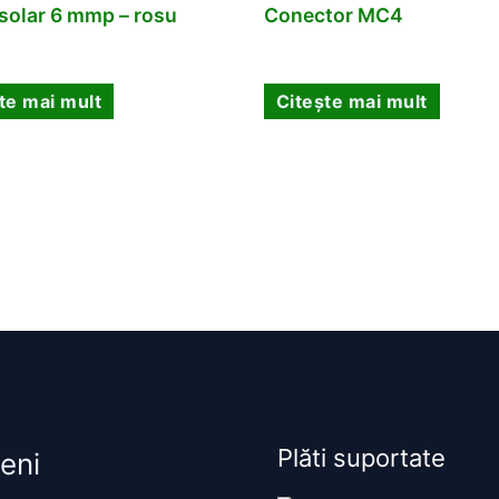
solar 6 mmp – rosu
Conector MC4
te mai mult
Citește mai mult
Plăti suportate
eni