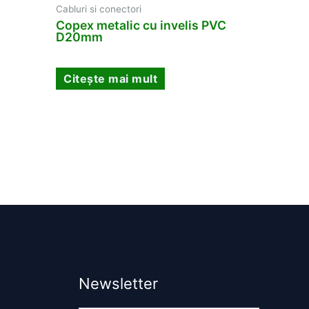
Cabluri si conectori
Copex metalic cu invelis PVC
D20mm
Citește mai mult
Newsletter