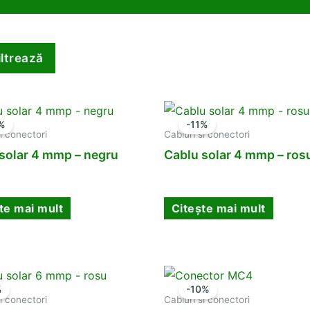
iltrează
%
-11%
i conectori
Cabluri si conectori
solar 4 mmp – negru
Cablu solar 4 mmp – ros
te mai mult
Citește mai mult
%
-10%
i conectori
Cabluri si conectori