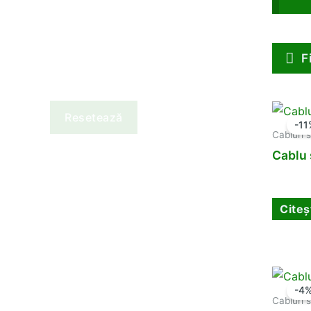
F
Resetează
-11
Cabluri s
Cablu 
Citeș
-4
Cabluri s