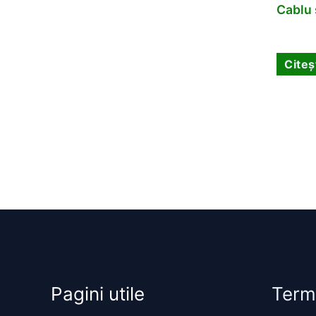
Cablu 
Citeș
Pagini utile
Term