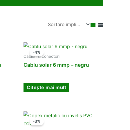
-4%
Cabluri si conectori
u
Cablu solar 6 mmp – negru
Citește mai mult
-3%