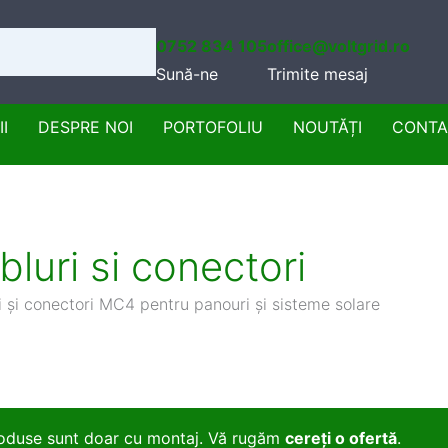
0752 834 105
office@voltgrid.ro
Sună-ne
Trimite mesaj
I
DESPRE NOI
PORTOFOLIU
NOUTĂȚI
CONTA
bluri si conectori
i și conectori MC4 pentru panouri și sisteme solare
oduse sunt doar cu montaj. Vă rugăm
cereți o ofertă
.