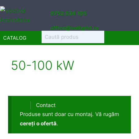
Sari
0752 834 105
la
conținut
office@voltgrid.ro
CATALOG
50-100 kW
Contact
Produse sunt doar cu montaj. Vă rugăm
cereți o ofertă
.