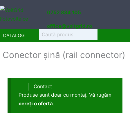
Sari
0752 834 105
la
conținut
office@voltgrid.ro
CATALOG
Conector șină (rail connector)
Contact
Produse sunt doar cu montaj. Vă rugăm
cereți o ofertă
.