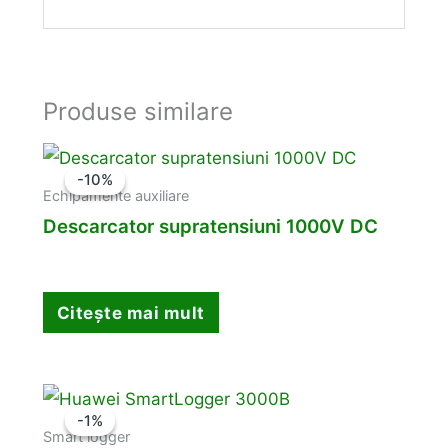
Produse similare
-10%
-10%
Echipamente auxiliare
Descarcator supratensiuni 1000V DC
Citește mai mult
-1%
-1%
Smart logger