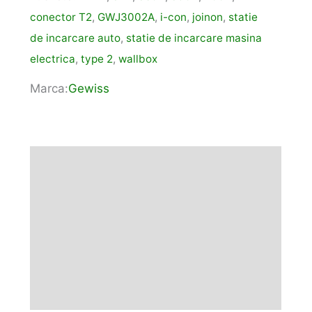
conector T2
,
GWJ3002A
,
i-con
,
joinon
,
statie
de incarcare auto
,
statie de incarcare masina
electrica
,
type 2
,
wallbox
Marca:
Gewiss
Descriere
Informații suplimentare
Marca
Fișiere produs
Recenzii (0)