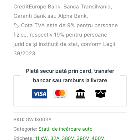
CreditEurope Bank, Banca Transilvania,
Garanti Bank sau Alpha Bank.
🏷️ Cota TVA este de 9% pentru persoane
fizice, respectiv 19% pentru persoane
juridice și instituții de stat, conform Legii
39/2023.
Plată securizată prin card, transfer
bancar sau ramburs la livrare
SKU:
GWJ3003A
Categorie:
Stații de încărcare auto
Etichete:
11 kW
,
32A
,
380V
,
390V
,
400V
,