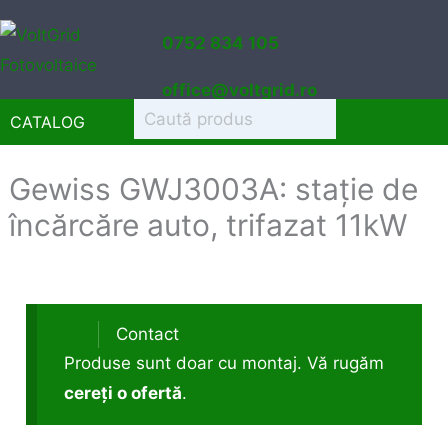
Sari
0752 834 105
la
conținut
office@voltgrid.ro
CATALOG
Gewiss GWJ3003A: stație de
încărcăre auto, trifazat 11kW
Contact
Produse sunt doar cu montaj. Vă rugăm
cereți o ofertă
.