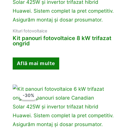
Kituri fotovoltaice
Kit panouri fotovoltaice 8 kW trifazat
ongrid
Află mai multe
-30%
-30%