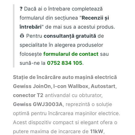
❓ Dacă ai o întrebare completează
formularul din secțiunea "
Recenzii și
întrebări
" de mai sus a acestui produs.
👷 Pentru
consultanță gratuită
de
specialitate în alegerea produselor
folosește
formularul de contact
sau
sună-ne la
0752 834 105
.
Stație de încărcăre auto mașină electrică
Gewiss JoinOn, I-con Wallbox, Autostart
,
conector T2
antivandal cu obturator,
Gewiss GWJ3003A
, reprezintă o soluție
optimă pentru încărcarea mașinilor electrice.
Acest dispozitiv compact si elegant ofera o
putere maxima de incarcare de
11kW
,