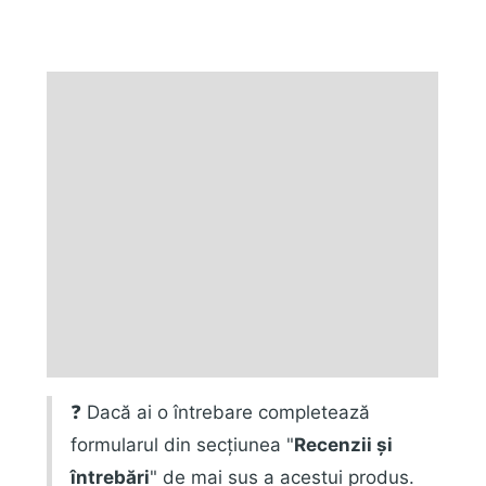
Descriere
Informații suplimentare
Marca
Fișiere produs
Ofertă instalare
Recenzii (0)
❓ Dacă ai o întrebare completează
formularul din secțiunea "
Recenzii și
întrebări
" de mai sus a acestui produs.