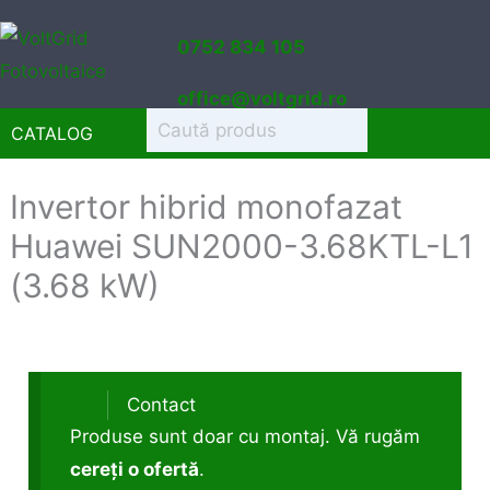
Sari
0752 834 105
la
conținut
office@voltgrid.ro
CATALOG
Invertor hibrid monofazat
Huawei SUN2000-3.68KTL-L1
(3.68 kW)
Contact
Produse sunt doar cu montaj. Vă rugăm
cereți o ofertă
.