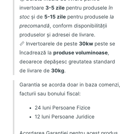
invertoare
3-5 zile
pentru produsele
în
stoc
și de
5-15 zile
pentru produsele
la
precomandă
, conform disponibilității
produselor și adresei de livrare.
📏 Invertoarele de peste
30kw
peste se
încadrează la
produse voluminoase
,
deoarece depășesc greutatea standard
de livrare de
30kg
.
Garantia se acorda doar in baza comenzi,
facturii sau bonului fiscal:
24 luni Persoane Fizice
12 luni Persoane Juridice
Acordarea Garantiei pentru acest produs