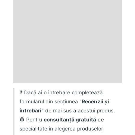
Informații suplimentare
Marca
Fișiere produs
Ofertă instalare
Recenzii (0)
Pachet
❓ Dacă ai o întrebare completează
formularul din secțiunea "
Recenzii și
întrebări
" de mai sus a acestui produs.
👷 Pentru
consultanță gratuită
de
specialitate în alegerea produselor