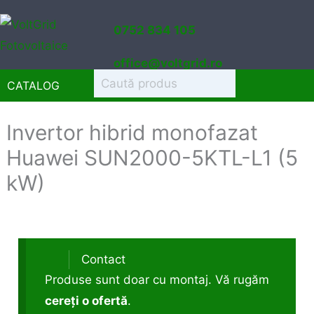
Sari
0752 834 105
la
conținut
office@voltgrid.ro
CATALOG
Invertor hibrid monofazat
Huawei SUN2000-5KTL-L1 (5
kW)
Contact
Produse sunt doar cu montaj. Vă rugăm
cereți o ofertă
.