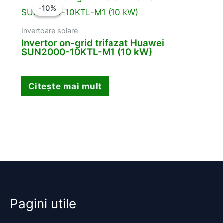
-10%
-10%
Invertoare solare
Invertor on-grid trifazat Huawei
SUN2000-10KTL-M1 (10 kW)
Citește mai mult
Pagini utile