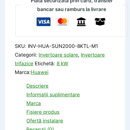
Plată securizată prin card, transfer
bancar sau ramburs la livrare
SKU:
INV-HUA-SUN2000-8KTL-M1
Categorii:
Invertoare solare
,
Invertoare
trifazice
Etichetă:
8 kW
Marca:
Huawei
Descriere
Informații suplimentare
Marca
Fișiere produs
Ofertă instalare
Recenzii (0)