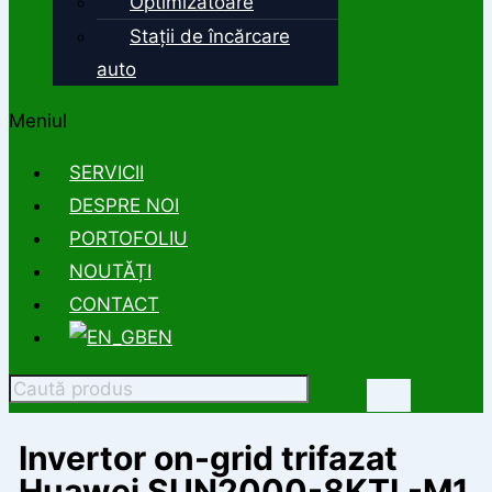
Optimizatoare
Stații de încărcare
auto
Meniul
SERVICII
DESPRE NOI
PORTOFOLIU
NOUTĂȚI
CONTACT
EN
Invertor on-grid trifazat
Huawei SUN2000-8KTL-M1