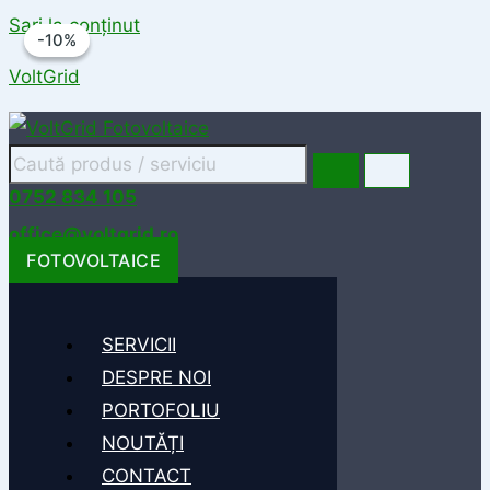
Sari la conținut
-10%
-10%
VoltGrid
0752 834 105
office@voltgrid.ro
FOTOVOLTAICE
SERVICII
DESPRE NOI
PORTOFOLIU
NOUTĂȚI
CONTACT