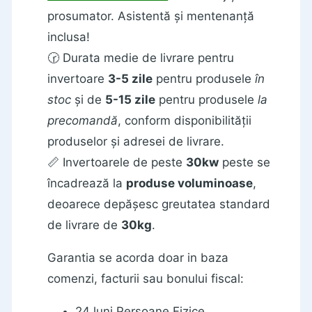
prosumator. Asistentă și mentenanță
inclusa!
🕝 Durata medie de livrare pentru
invertoare
3-5 zile
pentru produsele
în
stoc
și de
5-15 zile
pentru produsele
la
precomandă
, conform disponibilității
produselor și adresei de livrare.
📏 Invertoarele de peste
30kw
peste se
încadrează la
produse voluminoase
,
deoarece depășesc greutatea standard
de livrare de
30kg
.
Garantia se acorda doar in baza
comenzi, facturii sau bonului fiscal:
24 luni Persoane Fizice