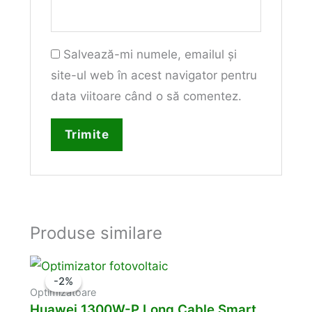
Salvează-mi numele, emailul și
site-ul web în acest navigator pentru
data viitoare când o să comentez.
Produse similare
-2%
-2%
Optimizatoare
Huawei 1300W-P Long Cable Smart