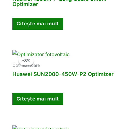
Optimizer
Citește mai mult
-8%
-8%
Optimizatoare
Huawei SUN2000-450W-P2 Optimizer
Citește mai mult