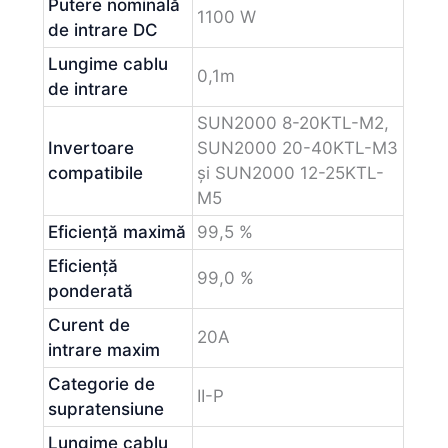
Putere nominală
1100 W
de intrare DC
Lungime cablu
0,1m
de intrare
SUN2000 8-20KTL-M2,
Invertoare
SUN2000 20-40KTL-M3
compatibile
și SUN2000 12-25KTL-
M5
Eficiență maximă
99,5 %
Eficiență
99,0 %
ponderată
Curent de
20A
intrare maxim
Categorie de
II-P
supratensiune
Lungime cablu