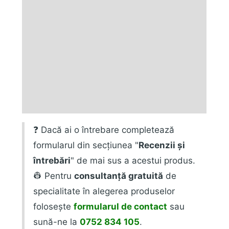
Descriere
Informații suplimentare
Marca
Fișiere produs
Recenzii (0)
❓ Dacă ai o întrebare completează
formularul din secțiunea "
Recenzii și
întrebări
" de mai sus a acestui produs.
👷 Pentru
consultanță gratuită
de
specialitate în alegerea produselor
folosește
formularul de contact
sau
sună-ne la
0752 834 105
.