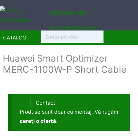
Sari
0752 834 105
la
conținut
office@voltgrid.ro
CATALOG
Huawei Smart Optimizer
MERC-1100W-P Short Cable
Contact
Produse sunt doar cu montaj. Vă rugăm
cereți o ofertă
.