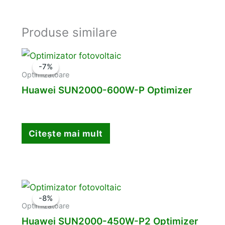
Produse similare
-7%
-7%
Optimizatoare
Huawei SUN2000-600W-P Optimizer
Citește mai mult
-8%
-8%
Optimizatoare
Huawei SUN2000-450W-P2 Optimizer