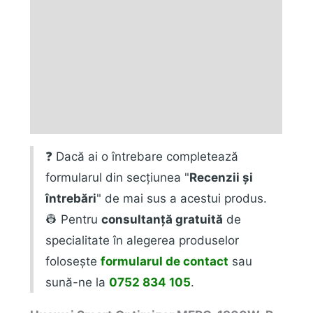
Informații suplimentare
Marca
Fișiere produs
Recenzii (0)
❓ Dacă ai o întrebare completează
formularul din secțiunea "
Recenzii și
întrebări
" de mai sus a acestui produs.
👷 Pentru
consultanță gratuită
de
specialitate în alegerea produselor
folosește
formularul de contact
sau
sună-ne la
0752 834 105
.