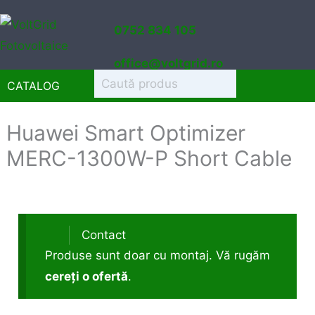
Sari
0752 834 105
la
conținut
office@voltgrid.ro
CATALOG
Huawei Smart Optimizer
MERC-1300W-P Short Cable
Contact
Produse sunt doar cu montaj. Vă rugăm
cereți o ofertă
.