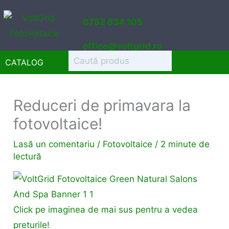
Sari
0752 834 105
la
conținut
office@voltgrid.ro
CATALOG
Reduceri de primavara la
fotovoltaice!
Lasă un comentariu
/
Fotovoltaice
/
2 minute de
lectură
Click pe imaginea de mai sus pentru a vedea
preturile!